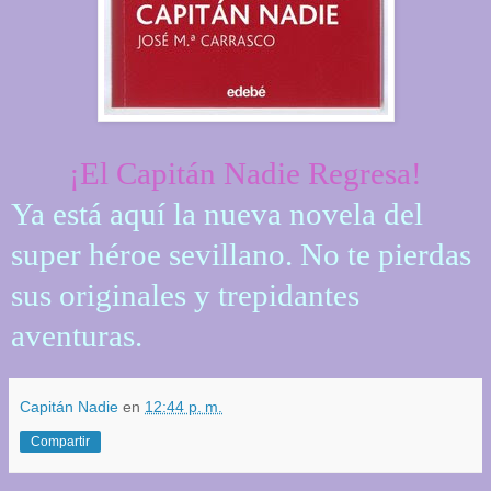
¡El Capitán Nadie Regresa!
Ya está aquí la nueva novela del
super héroe sevillano. No te pierdas
sus originales y trepidantes
aventuras.
Capitán Nadie
en
12:44 p. m.
Compartir