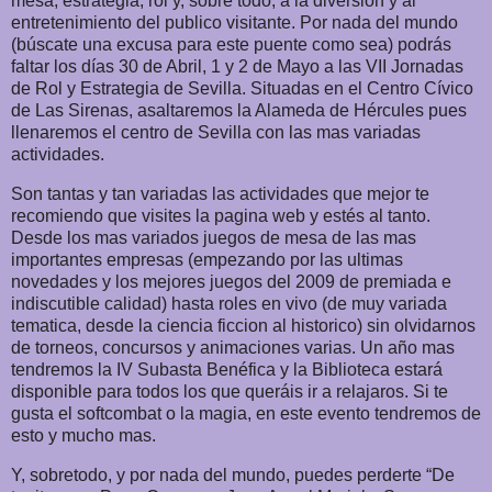
mesa, estrategia, rol y, sobre todo, a la diversión y al
entretenimiento del publico visitante. Por nada del mundo
(búscate una excusa para este puente como sea) podrás
faltar los días 30 de Abril, 1 y 2 de Mayo a las VII Jornadas
de Rol y Estrategia de Sevilla. Situadas en el Centro Cívico
de Las Sirenas, asaltaremos
la Alameda
de Hércules pues
llenaremos el centro de Sevilla con las mas variadas
actividades.
Son tantas y tan variadas las actividades que mejor te
recomiendo que visites la pagina web y estés al tanto.
Desde los mas variados juegos de mesa de las mas
importantes empresas (empezando por las ultimas
novedades y los mejores juegos del 2009 de premiada e
indiscutible calidad) hasta roles en vivo (de muy variada
tematica, desde la ciencia ficcion al historico) sin olvidarnos
de torneos, concursos y animaciones varias. Un año mas
tendremos
la IV Subasta
Benéfica y
la Biblioteca
estará
disponible para todos los que queráis ir a relajaros. Si te
gusta el softcombat o la magia, en este evento tendremos de
esto y mucho mas.
Y, sobretodo, y por nada del mundo, puedes perderte “De