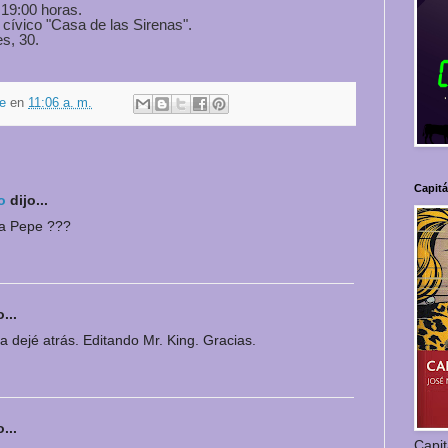
19:00 horas.
 cívico "Casa de las Sirenas".
s, 30.
e
en
11:06 a. m.
Capit
o
dijo...
ha Pepe ???
...
a dejé atrás. Editando Mr. King. Gracias.
...
Capi