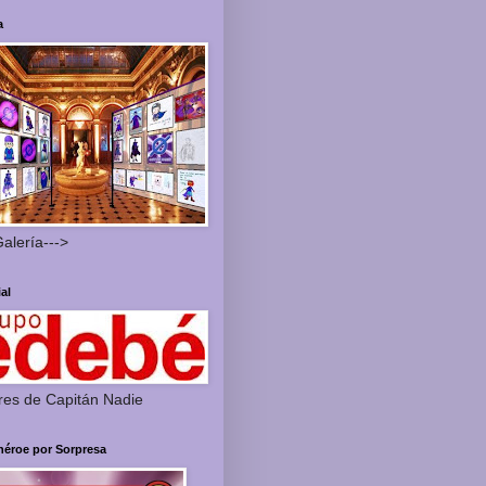
a
Galería--->
ial
res de Capitán Nadie
héroe por Sorpresa