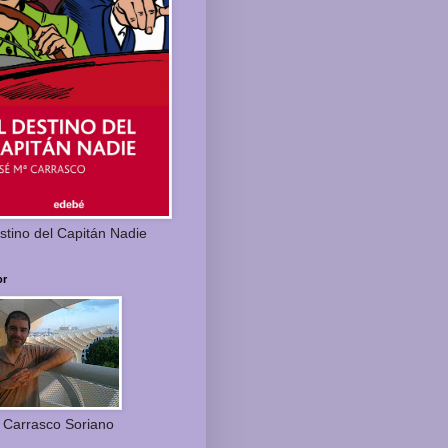
stino del Capitán Nadie
or
 Carrasco Soriano