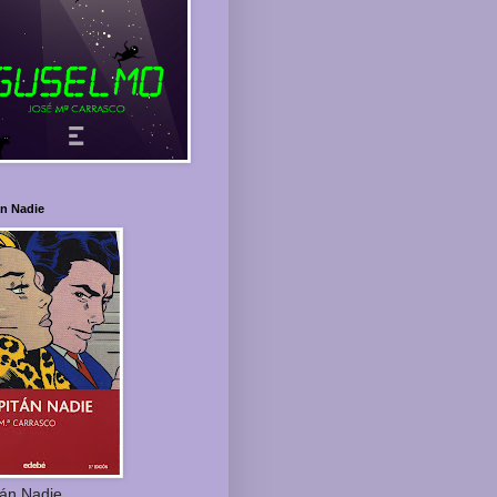
án Nadie
tán Nadie