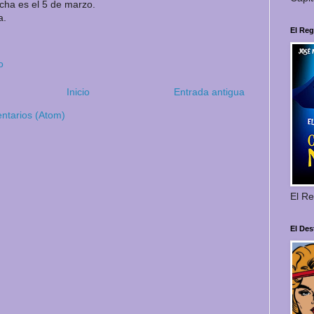
echa es el 5 de marzo.
a.
El Reg
o
Inicio
Entrada antigua
ntarios (Atom)
El Re
El Des