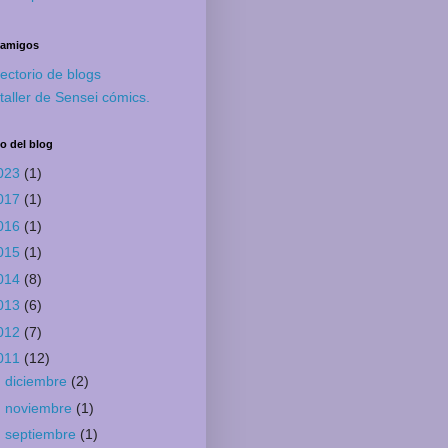
 amigos
rectorio de blogs
 taller de Sensei cómics.
o del blog
023
(1)
017
(1)
016
(1)
015
(1)
014
(8)
013
(6)
012
(7)
011
(12)
►
diciembre
(2)
►
noviembre
(1)
►
septiembre
(1)