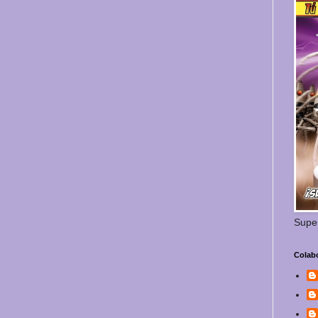
Supe
Colab