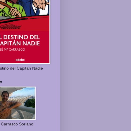
stino del Capitán Nadie
or
 Carrasco Soriano