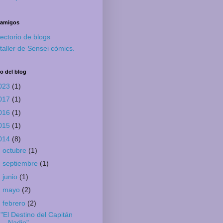
 amigos
rectorio de blogs
 taller de Sensei cómics.
o del blog
023
(1)
017
(1)
016
(1)
015
(1)
014
(8)
►
octubre
(1)
►
septiembre
(1)
►
junio
(1)
►
mayo
(2)
▼
febrero
(2)
"El Destino del Capitán
Nadie"