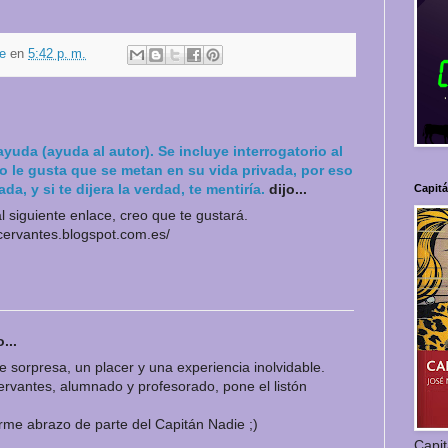
e
en
5:42 p. m.
ayuda (ayuda al autor). Se incluye interrogatorio al
 le gusta que se metan en su vida privada, por eso
da, y si te dijera la verdad, te mentiría.
dijo...
Capit
l siguiente enlace, creo que te gustará.
ecervantes.blogspot.com.es/
...
 sorpresa, un placer y una experiencia inolvidable.
ervantes, alumnado y profesorado, pone el listón
rme abrazo de parte del Capitán Nadie ;)
Capi