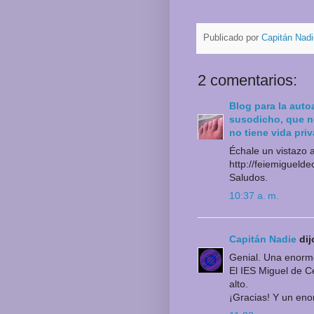
Publicado por
Capitán Nadi
2 comentarios:
Blog para la auto
susodicho, que no
no tiene vida priva
Échale un vistazo a
http://feiemigueld
Saludos.
10:37 a. m.
Capitán Nadie
dijo
Genial. Una enorme
El IES Miguel de C
alto.
¡Gracias! Y un eno