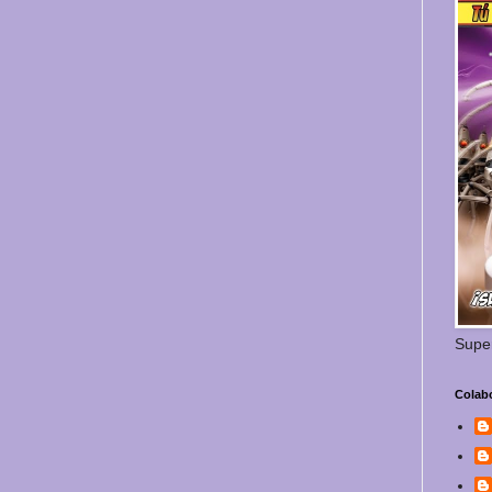
Supe
Colab