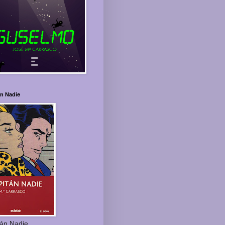
án Nadie
tán Nadie