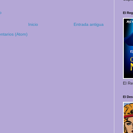
o
El Reg
Inicio
Entrada antigua
ntarios (Atom)
El Re
El Des