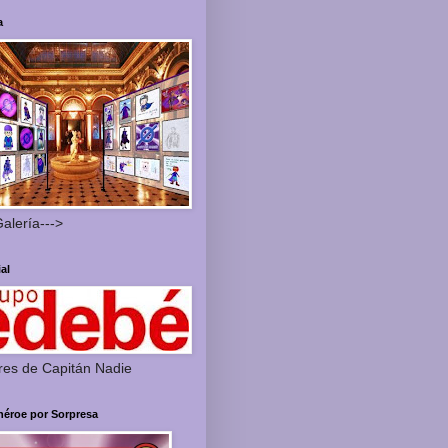
a
Galería--->
ial
res de Capitán Nadie
héroe por Sorpresa