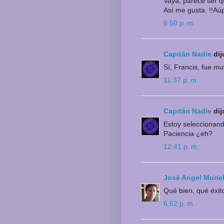
Vaya, parece ser qu
Así me gusta. !!Aú
6:50 p. m.
Capitán Nadie
dijo
Sí, Francis, fue muy
11:37 p. m.
Capitán Nadie
dijo
Estoy seleccionand
Paciencia ¿eh?
12:41 p. m.
José Angel Murie
Qué bien, qué éxit
6:52 p. m.