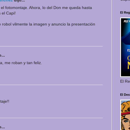
o el fotomontaje. Ahora, lo del Don me queda hasta
 el Capi!
El Reg
 robol vilmente la imagen y anuncio la presentación
...
a, me roban y tan feliz.
El Re
El Des
aje!!
...