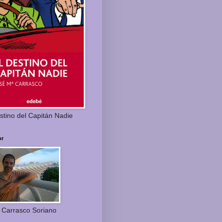
stino del Capitán Nadie
or
 Carrasco Soriano