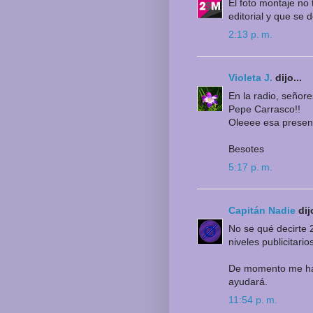
El foto montaje no 
editorial y que se d
2:13 p. m.
Violeta J.
dijo...
En la radio, señor
Pepe Carrasco!!
Oleeee esa present
Besotes
5:17 p. m.
Capitán Nadie
dijo
No se qué decirte 
niveles publicitar
De momento me han 
ayudará.
11:54 p. m.