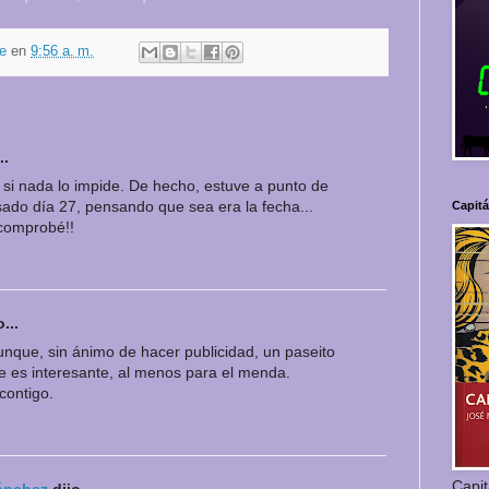
e
en
9:56 a. m.
..
 si nada lo impide. De hecho, estuve a punto de
ado día 27, pensando que sea era la fecha...
Capit
comprobé!!
...
nque, sin ánimo de hacer publicidad, un paseito
e es interesante, al menos para el menda.
contigo.
Capi
ánchez
dijo...