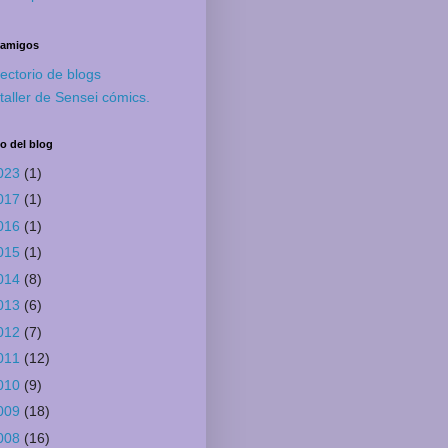
 amigos
rectorio de blogs
 taller de Sensei cómics.
o del blog
023
(1)
017
(1)
016
(1)
015
(1)
014
(8)
013
(6)
012
(7)
011
(12)
010
(9)
009
(18)
008
(16)