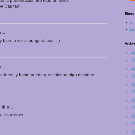
e la presentación fue todo un éxito.
pa Capitán!!
Blogs
di
El
...
 bien, a ver si pongo el post :-)
Archiv
►
2
►
2
...
►
2
o fotos, y hasta puede que coloque algo de video.
►
2
►
2
►
2
►
2
l
dijo...
►
2
o. Un abrazo.
►
2
►
2
▼
2