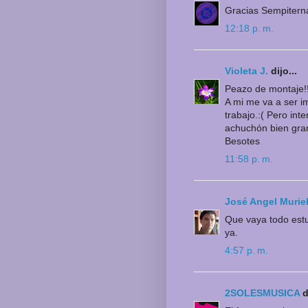
Gracias Sempitern
12:18 p. m.
Violeta J.
dijo...
Peazo de montaje!!
A mi me va a ser i
trabajo.:( Pero int
achuchón bien gran
Besotes
11:58 p. m.
José Angel Murie
Que vaya todo est
ya.
4:57 p. m.
2SOLESMUSICA
di