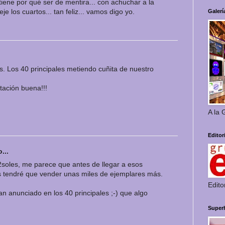
tiene por qué ser de mentira... con achuchar a la
eje los cuartos... tan feliz... vamos digo yo.
Galerí
es. Los 40 principales metiendo cuñita de nuestro
ación buena!!!
A la 
Editor
...
2soles, me parece que antes de llegar a esos
ios tendré que vender unas miles de ejemplares más.
Edito
anunciado en los 40 principales ;-) que algo
Super