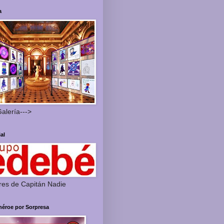
a
Galería--->
ial
res de Capitán Nadie
héroe por Sorpresa