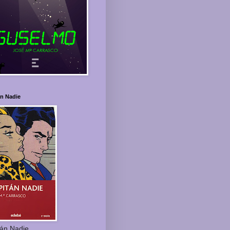
án Nadie
tán Nadie