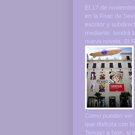
El 17 de noviembre
en la Fnac de Sev
escritor y subdirec
mediante, tendrá 
nueva novela: El 
Como pueden ver a
que disfruta con l
Tengan a bien, si 