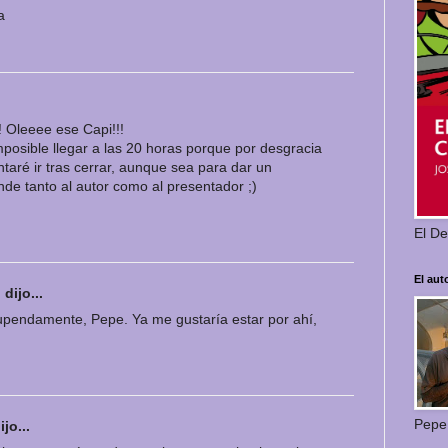
a
 Oleeee ese Capi!!!
mposible llegar a las 20 horas porque por desgracia
entaré ir tras cerrar, aunque sea para dar un
de tanto al autor como al presentador ;)
El De
El aut
l
dijo...
upendamente, Pepe. Ya me gustaría estar por ahí,
Pepe
jo...