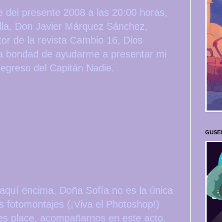
 del presente 2008 a las 20:00 horas,
illa, Don Javier Márquez Sánchez,
tor de la revista Cambio 16, Dios
la bondad de ayudarme a presentar mi
Regreso del Capitán Nadie.
GUSE
quí encima, Doña Sofía no es la única
os fotomontajes (¡Viva el Photoshop!)
les place, acompañarnos en este acto.