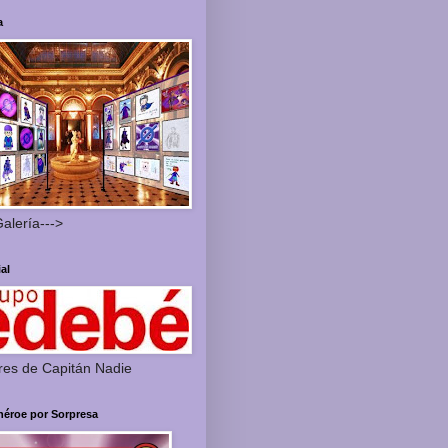
a
Galería--->
ial
res de Capitán Nadie
héroe por Sorpresa