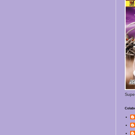
Supe
Colab