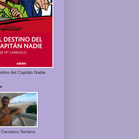
stino del Capitán Nadie
or
 Carrasco Soriano