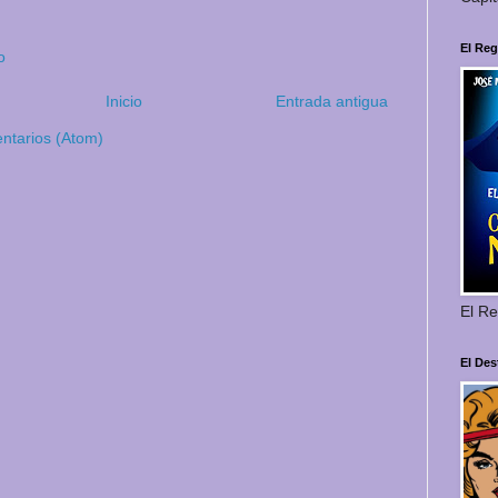
El Reg
o
Inicio
Entrada antigua
ntarios (Atom)
El Re
El Des