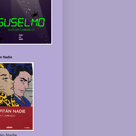
án Nadie
tán Nadie