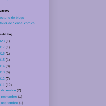
 amigos
rectorio de blogs
 taller de Sensei cómics.
o del blog
023
(1)
017
(1)
016
(1)
015
(1)
014
(8)
013
(6)
012
(7)
011
(12)
►
diciembre
(2)
►
noviembre
(1)
►
septiembre
(1)