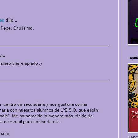
ac
dijo...
, Pepe. Chulísimo.
...
Capit
ballero bien-napiado :)
n centro de secundaria y nos gustaría contar
harla con nuestros alumnos de 1ºE.S.O.,que están
adie". Me ha parecido la manera más rápida de
te mi e-mail para hablar de ello.
.com
Capi