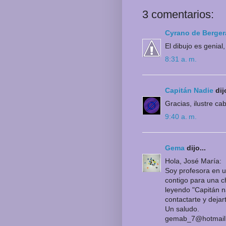
3 comentarios:
Cyrano de Berger
El dibujo es genial
8:31 a. m.
Capitán Nadie
dijo
Gracias, ilustre ca
9:40 a. m.
Gema
dijo...
Hola, José María:
Soy profesora en u
contigo para una c
leyendo "Capitán n
contactarte y dejar
Un saludo.
gemab_7@hotmail