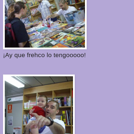
¡Ay que frehco lo tengooooo!