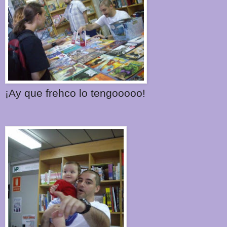
¡Ay que frehco lo tengooooo!