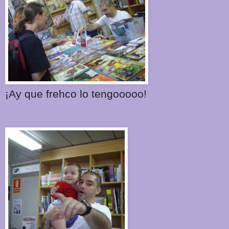
¡Ay que frehco lo tengooooo!