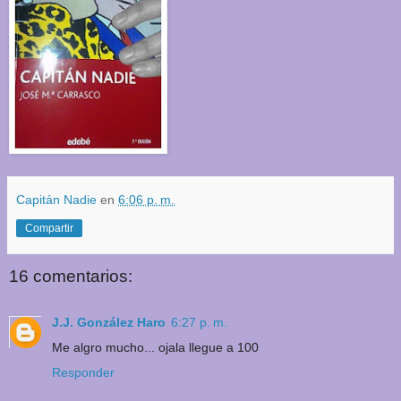
Capitán Nadie
en
6:06 p. m.
Compartir
16 comentarios:
J.J. González Haro
6:27 p. m.
Me algro mucho... ojala llegue a 100
Responder